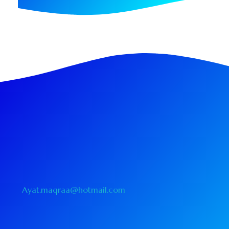
Ayat.maqraa@hotmail.com